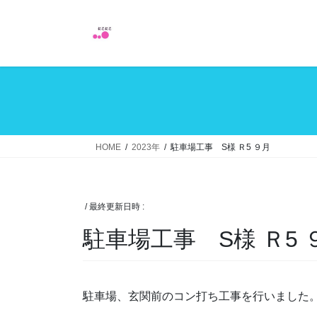
コ
ナ
ン
ビ
テ
ゲ
ン
ー
ツ
シ
へ
ョ
ス
ン
キ
に
ッ
移
HOME
2023年
駐車場工事 S様 Ｒ5 ９月
プ
動
/ 最終更新日時 :
駐車場工事 S様 Ｒ5 
駐車場、玄関前のコン打ち工事を行いました